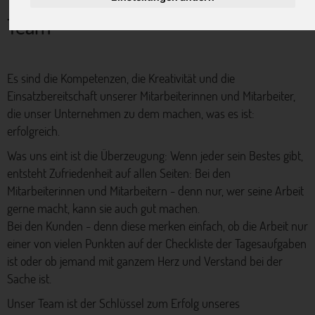
Team
Es sind die Kompetenzen, die Kreativität und die
Einsatzbereitschaft unserer Mitarbeiterinnen und Mitarbeiter,
die unser Unternehmen zu dem machen, was es ist:
erfolgreich.
Was uns eint ist die Überzeugung: Wenn jeder sein Bestes gibt,
entsteht Zufriedenheit auf allen Seiten: Bei den
Mitarbeiterinnen und Mitarbeitern - denn nur, wer seine Arbeit
gerne macht, kann sie auch gut machen.
Bei den Kunden - denn diese merken einfach, ob die Arbeit nur
einer von vielen Punkten auf der Checkliste der Tagesaufgaben
ist oder ob jemand mit ganzem Herz und Verstand bei der
Sache ist.
Unser Team ist der Schlüssel zum Erfolg unseres