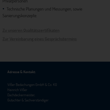
Privatpersonen
Technische Planungen und Messungen, sowie
Sanierungskonzepte.
Zu unseren Qualitätszertifikaten
Zur Vereinbarung eines Gesprächstermins
Adresse & Kontakt:
Vißer Bedachungen GmbH & Co. KG
Heinrich Vißer
Dachdeckermeister,
Gutachter & Sachverständiger