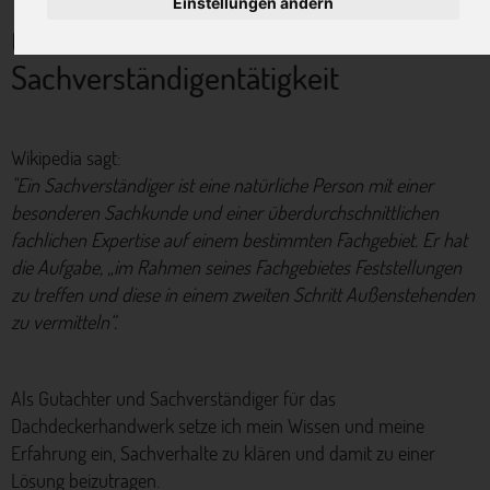
Einstellungen ändern
Gutachter- &
Sachverständigentätigkeit
Wikipedia sagt:
"Ein Sachverständiger ist eine natürliche Person mit einer
besonderen Sachkunde und einer überdurchschnittlichen
fachlichen Expertise auf einem bestimmten Fachgebiet. Er hat
die Aufgabe, „im Rahmen seines Fachgebietes Feststellungen
zu treffen und diese in einem zweiten Schritt Außenstehenden
zu vermitteln“.
Als Gutachter und Sachverständiger für das
Dachdeckerhandwerk setze ich mein Wissen und meine
Erfahrung ein, Sachverhalte zu klären und damit zu einer
Lösung beizutragen.